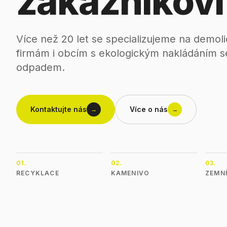
zákazníkovi
Více než 20 let se specializujeme na demo
firmám i obcím s ekologickým nakládáním 
odpadem.
Kontaktujte nás
Více o nás
→
→
01
.
02
.
03
.
RECYKLACE
KAMENIVO
ZEMN