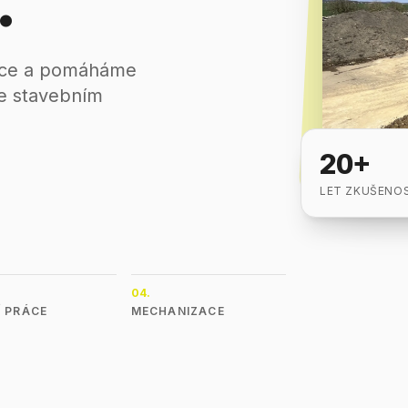
.
lice a pomáháme
se stavebním
20
+
LET ZKUŠENOS
04
.
Í PRÁCE
MECHANIZACE