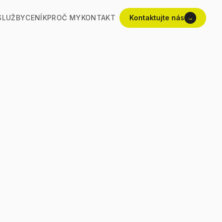
SLUŽBY
CENÍK
PROČ MY
KONTAKT
Kontaktujte nás
→